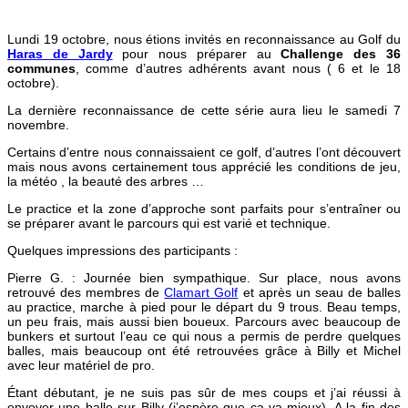
Lundi 19 octobre, nous étions invités en reconnaissance au Golf du
Haras de Jardy
pour nous préparer au
Challenge des 36
communes
, comme d’autres adhérents avant nous ( 6 et le 18
octobre).
La dernière reconnaissance de cette série aura lieu le samedi 7
novembre.
Certains d’entre nous connaissaient ce golf, d’autres l’ont découvert
mais nous avons certainement tous apprécié les conditions de jeu,
la météo , la beauté des arbres …
Le practice et la zone d’approche sont parfaits pour s’entraîner ou
se préparer avant le parcours qui est varié et technique.
Quelques impressions des participants :
Pierre G. : Journée bien sympathique. Sur place, nous avons
retrouvé des membres de
Clamart Golf
et après un seau de balles
au practice, marche à pied pour le départ du 9 trous. Beau temps,
un peu frais, mais aussi bien boueux. Parcours avec beaucoup de
bunkers et surtout l’eau ce qui nous a permis de perdre quelques
balles, mais beaucoup ont été retrouvées grâce à Billy et Michel
avec leur matériel de pro.
Étant débutant, je ne suis pas sûr de mes coups et j’ai réussi à
envoyer une balle sur Billy (j’espère que ça va mieux). A la fin des